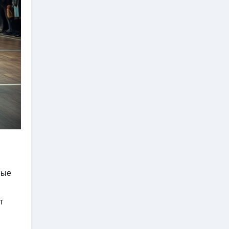
ные
т