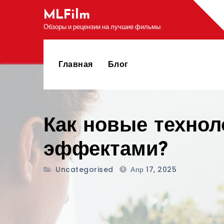
Перейти
MLFilm
к
Обзоры и рецензии на лучшие фильмы
содержимому
Главная
Блог
Как новые технол
эффектами?
Uncategorised
Апр 17, 2025