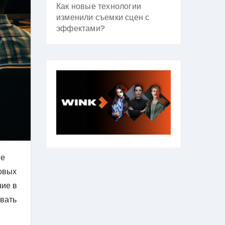
Как новые технологии
изменили съемки сцен с
эффектами?
ше
новых
ние в
авать