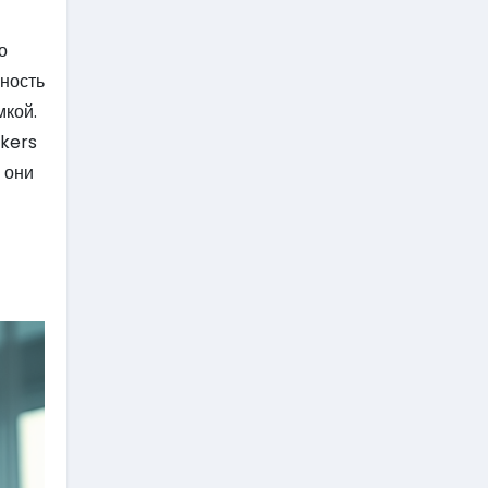
о
жность
мкой.
akers
 они